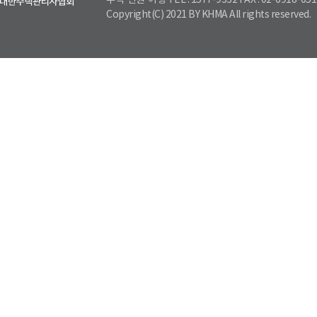
주택·신원·이행 TEL : 1577-9332 FAX : 02-6918-051
Copyright(C) 2021 BY KHMA All rights reserved.