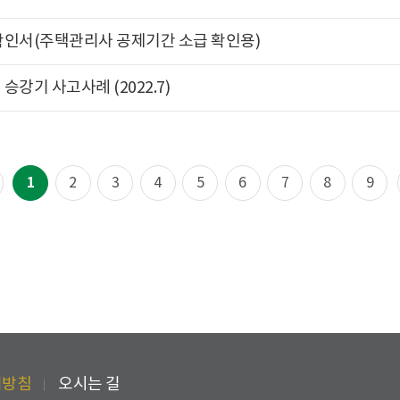
확인서(주택관리사 공제기간 소급 확인용)
승강기 사고사례 (2022.7)
1
2
3
4
5
6
7
8
9
리방침
오시는 길