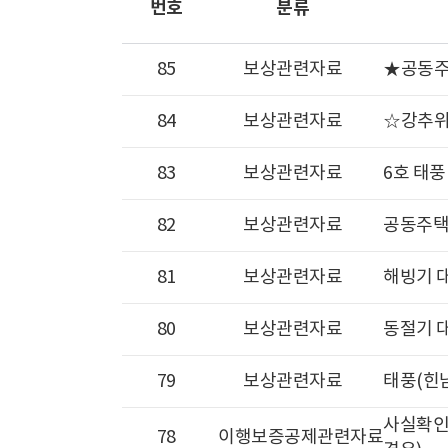
번호
분류
85
보상관련자료
★공동주택
84
보상관련자료
☆강추위
83
보상관련자료
6호 태풍
82
보상관련자료
공동주택 
81
보상관련자료
해빙기 대
80
보상관련자료
동절기 대
79
보상관련자료
태풍(힌남
사실확인
78
이행보증공제관련자료